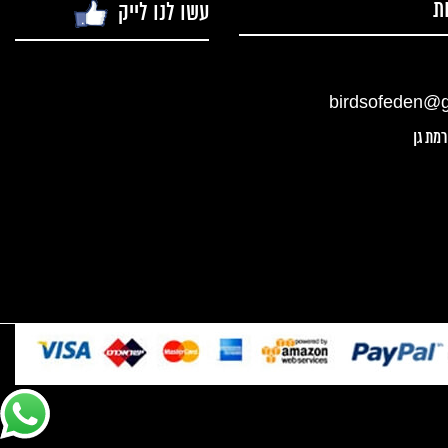
ת
עשו לנו לייק
birdsofeden@