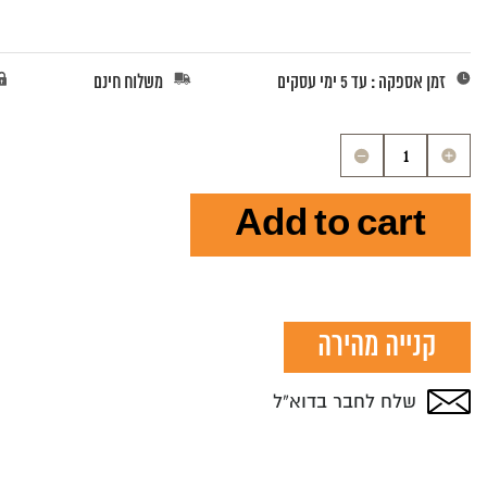
זמן אספקה : עד 5 ימי עסקים
משלוח חינם
וולנס
קור
אוריג'ינל
Add to cart
-
לחתולים
בוגרים
-
קנייה מהירה
1.75
ק"ג
שלח לחבר בדוא”ל
quantity