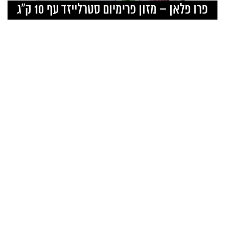
pr
פרו פלאן – מזון פרימיום סטרלייזד עף 10 ק”ג
₪339.