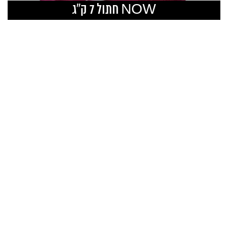
ice
price
NOW חתול 7 ק”ג
is:
was:
00.
₪369.00.