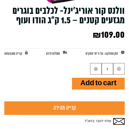
וולנס קור אוריג’ינל- לכלבים בוגרים
מגזעים קטנים – 1.5 ק”ג הודו ועוף
₪
109.00
זמן אספקה : עד 5 ימי עסקים
משלוח חינם
קנייה מאובטחת
וולנס
קור
אוריג'ינל-
Add to cart
לכלבים
בוגרים
מגזעים
קטנים
-
קנייה מהירה
1.5
ק"ג
הודו
שלח לחבר בדוא”ל
ועוף