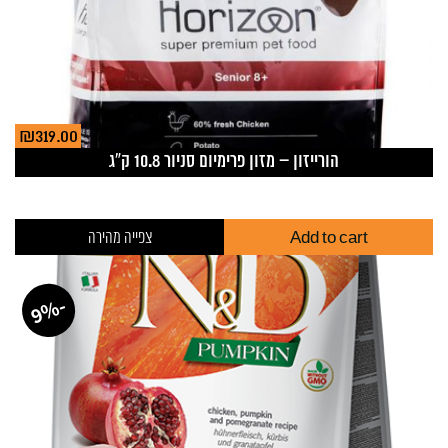
₪
319.00
הורייזון – מזון פרימיום סניור 10.8 ק”ג
Add to cart
צפייה מהירה
-
%
9