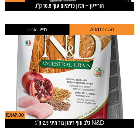
הורייזון – מזון פרימיום עוף 10.8 ק”ג
Add to cart
צפייה מהירה
₪
149.00
N&D כלב עוף רימון גור מיני 2.5 ק”ג