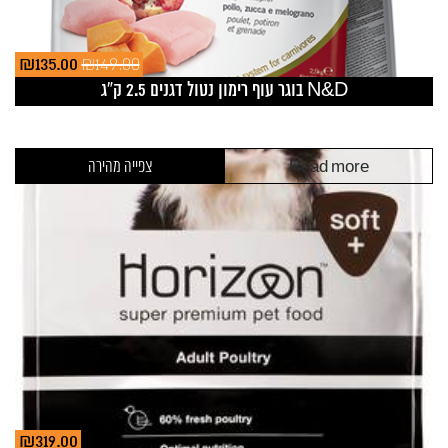
₪
135.00
₪
149.00
rent
Original
rice
price
N&D בוגר עוף רימון נטול דגנים 2.5 ק”ג
is:
was:
.00.
₪149.00.
Read more
צפייה מהירה
₪
319.00