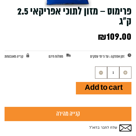
פרימוס – מזון לתוכי אפריקאי 2.5
ק”ג
₪
109.00
זמן אספקה : עד 5 ימי עסקים
משלוח חינם
קנייה מאובטחת
פרימוס
-
מזון
Add to cart
לתוכי
אפריקאי
2.5
ק''ג
quantity
קנייה מהירה
שלח לחבר בדוא”ל