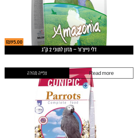
₪
95.00
דלי נייצ’ור – מזון לתוכי 2 ק”ג
Read more
צפייה מהירה