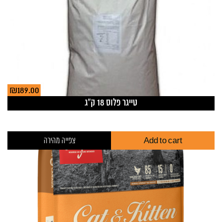
₪
189.00
טייגר פלוס 18 ק”ג
Add to cart
צפייה מהירה