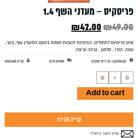
פריסקיס – מעדני השף 1.4
Current
Original
₪
42.00
₪
49.00
price
price
מזון פרימיום לחתולים, כופתיות זהובות חומות בטעם המעודן עוף, בקר,
טונה, הודו , סלמון , גבינה וביצה.
is:
was:
זמן אספקה : עד 5 ימי עסקים
משלוח חינם
קנייה מאובטחת
₪42.00.
₪49.00.
פריסקיס
-
מעדני
Add to cart
השף
1.4
quantity
קנייה מהירה
שלח לחבר בדוא”ל