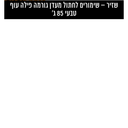
₪
8.00
₪
6.50
ent
Original
Curr
שזיר – שימורים לחתול מעדן גורמה פילה עוף
ice
price
pr
טבעי 85 ג’
is:
was:
50.
₪8.00.
₪6.