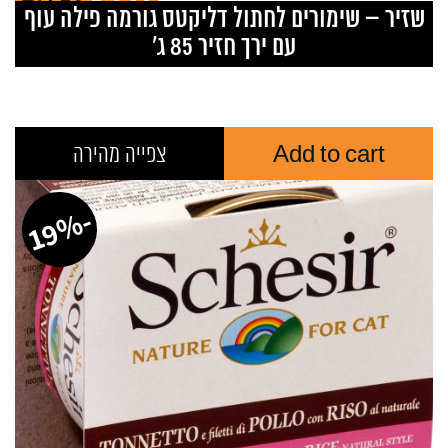
₪
8.00
₪
6.50
ent
Original
שזיר – שימורים לחתול דליקטס גורמה פילה עוף
ice
price
עם ירך חזיר 85 ג’
is:
was:
50.
₪8.00.
Add to cart
צפייה מהירה
-
%
1
9