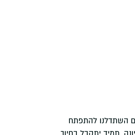
אליאס, שבמהלכם השתדלנו להתפתח
ה, תמיד יתקבל בחיוך