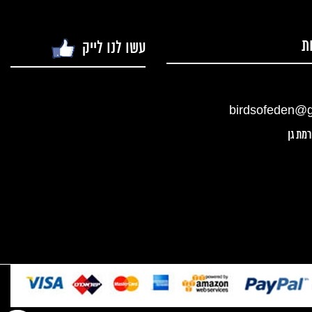
ת
עשו לנו לייק
birdsofeden@