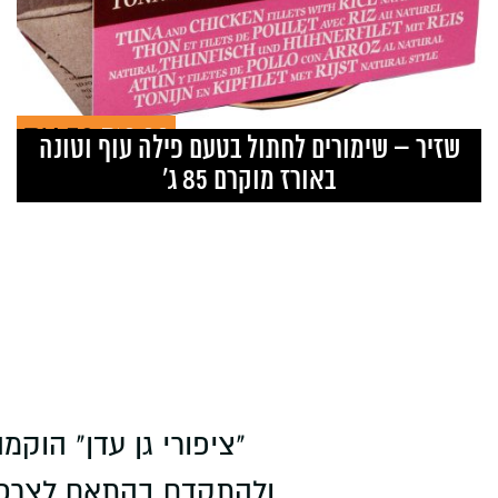
₪
8.00
₪
6.50
ent
Original
שזיר – שימורים לחתול בטעם פילה עוף וטונה
ice
price
באורז מוקרם 85 ג’
is:
was:
50.
₪8.00.
ולהתקדם בהתאם לצרכי 