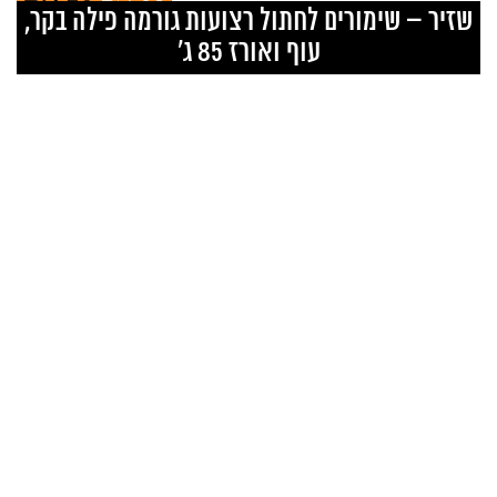
₪
6.90
₪
6.50
ent
Original
Curr
שזיר – שימורים לחתול רצועות גורמה פילה בקר,
ice
price
pr
עוף ואורז 85 ג’
is:
was:
50.
₪6.90.
₪6.