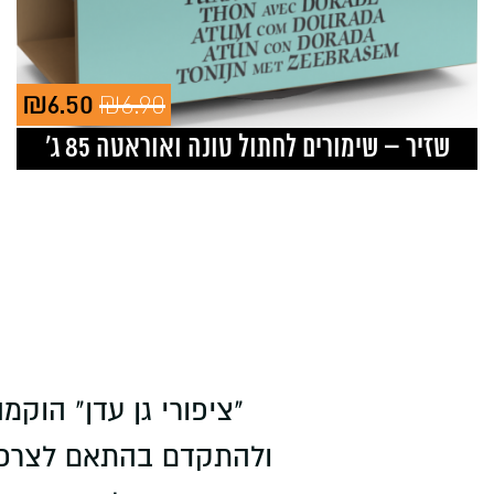
₪
6.90
₪
6.50
ent
Original
ice
price
שזיר – שימורים לחתול טונה ואוראטה 85 ג’
is:
was:
50.
₪6.90.
ולהתקדם בהתאם לצרכי 