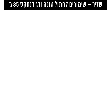
ice
price
Curr
שזיר – שימורים לחתול טונה ודג דנטקס 85 ג’
is:
was:
pr
50.
₪6.90.
₪6.