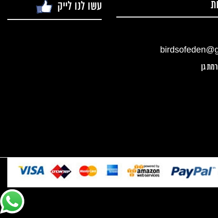
ת
עשו לנו לייק
birdsofeden@