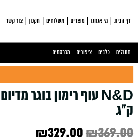
דף הבית
מי אנחנו
מוצרים
משלוחים
תקנון
צור קשר
חתולים
כלבים
ציפורים
מכרסמים
ק”ג
rrent
Original
₪
329.00
₪
369.00