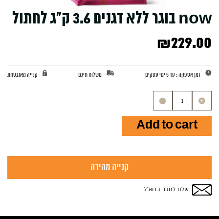
now בוגר ללא דגנים 3.6 ק”ג לחתול
₪
229.00
זמן אספקה : עד 5 ימי עסקים
משלוח חינם
קנייה מאובטחת
now
בוגר
ללא
Add to cart
דגנים
3.6
ק"ג
לחתול
quantity
קנייה מהירה
שלח לחבר בדוא”ל